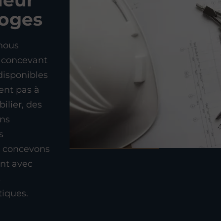
ieur
moges
 nous
 concevant
 disponibles
ent pas à
ilier, des
ons
s
s concevons
nt avec
s
tiques.