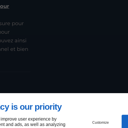
pour
sure pour
pour
ouvez ainsi
nnel et bien
e
eur à
cy is our priority
 improve user experience by
Customize
nt and ads, as well as analyzing