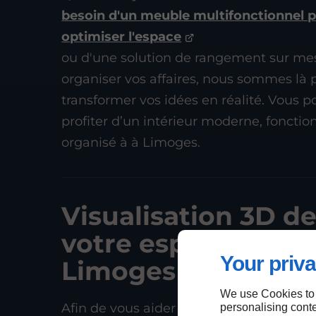
besoin d'un meuble multifonctionnel 
optimiser l'espace
ou d'une solution de rangement sur me
organiser vos affaires, nous sommes là 
transformer vos idées en réalité. Vous p
profiter d’un intérieur moderne, fonctio
organisé à à Limoges.
Visualisation 3D d
votre espace intéri
Your priva
Limoges
We use Cookies to
Afin de vous aider à
personalising conte