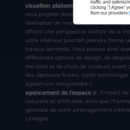
traffic and optimizi
visualiser pleinement vos projets
à L
clicking "I Agree" 
from our providers
vous projeter dans vos espaces,nous pr
réalisation de maquettes 3D. Ces maqu
offrent une perspective réaliste de la m
votre intérieur pourrait prendre forme un
travaux terminés. Vous pouvez ainsi exp
différentes options de design, de dispos
meubles et de choix de couleurs avant 
des décisions finales. Cette technologi
également comprendre l'
agencement de l'espace
, l'impact de
naturelle et artificielle, ainsi que l'harm
générale de votre aménagement intérie
Limoges.