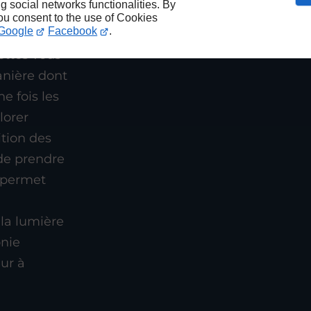
ng social networks functionalities. By
imoges et à
you consent to the use of Cookies
Google
Facebook
.
oposons la
ettes vous
anière dont
e fois les
lorer
ition des
de prendre
e permet
 la lumière
onie
ur à